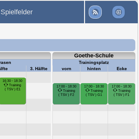
Spielfelder
Goethe-Schule
rasen
Trainingsplatz
lfte
3. Hälfte
vorn
hinten
Ecke
16:30 - 18:30
Training
17:00 - 18:30
17:00 - 18:30
17:00 - 18:30
( TSV ) E1
Training
Training
Training
( TSV ) F2
( TSV ) G1
( TSV ) F1