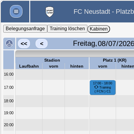
FC Neustadt - Platz
Belegungsanfrage
Training löschen
Kabinen
Freitag,
<<
<
Stadion
Platz 1 (KR)
Laufbahn
vorn
hinten
vorn
hinte
16:00
17:00 - 18:00
17:00
Training
( FCN ) C1
18:00
19:00
20:00