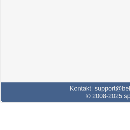
Kontakt:
support@bel
© 2008-2025 