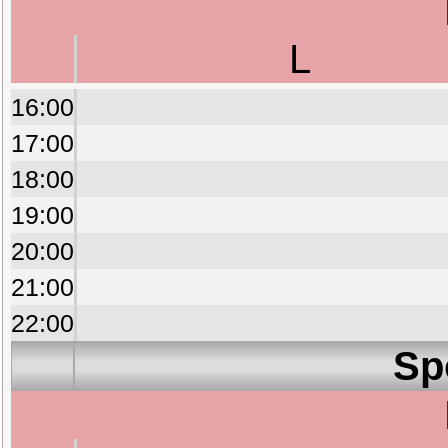
L
16:00
17:00
18:00
19:00
20:00
21:00
22:00
Sp