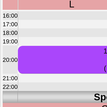
L
16:00
17:00
18:00
19:00
1
20:00
21:00
22:00
Sp