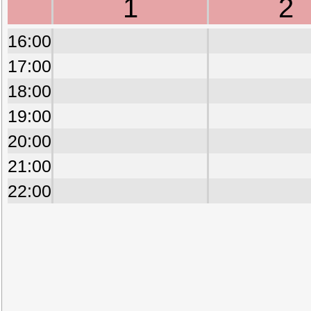
1
2
16:00
17:00
18:00
19:00
20:00
21:00
22:00