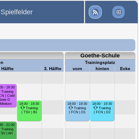
Spielfelder
Goethe-Schule
en
Trainingsplatz
 Hälfte
3. Hälfte
vorn
hinten
Ecke
00 - 18:30
Training
CN ) Cwbl
Seite D
 Minitore
18:00 - 19:30
18:00 - 19:30
18:00 - 19:30
Training
Training
Training
( TSV ) B1
( FCN ) D1
( FCN ) D2
30 - 21:00
Training
TSV ) AH