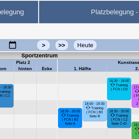
belegung
Platzbelegung - 
>
>>
Heute
Sportzentrum
Platz 2
Kunstras
orn
hinten
Ecke
1. Hälfte
2.
16:30 - 18:00
Training
 - 18:30
17:
( FCN ) D3
raining
N ) C1
( F
18:00 - 19:30
2
Training
18:30 - 20:00
18:30 - 20:00
( FCN ) B3
Training
Training
Seite B
( FCN ) B1
( FCN ) C2
Seite A
Seite C+D
19:
( 