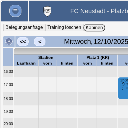
FC Neustadt - Platz
Belegungsanfrage
Training löschen
Kabinen
Mittwoch,
<<
<
Stadion
Platz 1 (KR)
Laufbahn
vorn
hinten
vorn
hinten
v
16:00
17:00
17:00
T
( FC
18:00
19:00
20:00