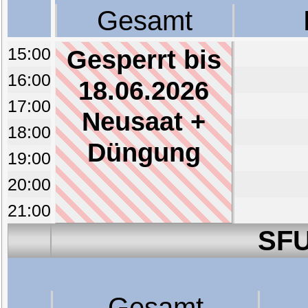
Gesamt
15:00
Gesperrt bis
16:00
18.06.2026
17:00
Neusaat +
18:00
Düngung
19:00
20:00
21:00
SFU
Gesamt