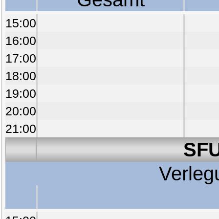
15:00
16:00
17:00
18:00
19:00
20:00
21:00
SFU
Verle