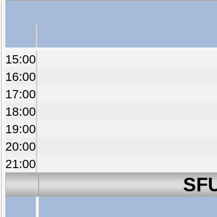
15:00
16:00
17:00
18:00
19:00
20:00
21:00
SFU