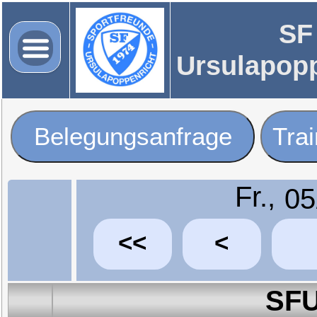
SF
Ursulapopp
Belegungsanfrage
Tra
Fr.,
<<
<
SFU