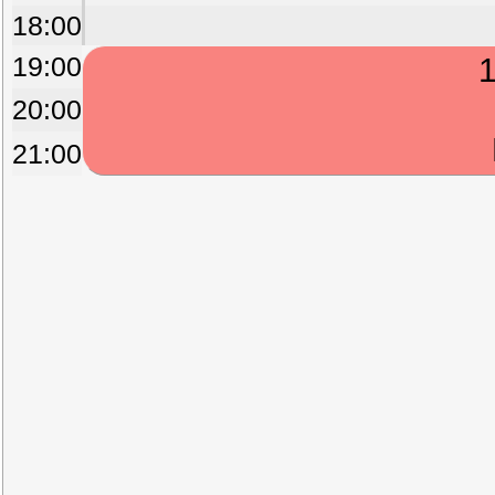
18:00
19:00
1
20:00
21:00