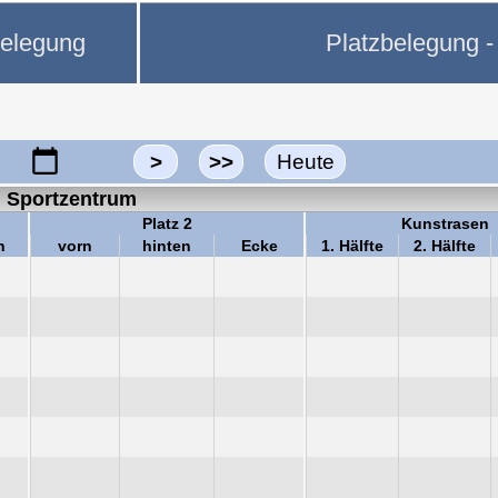
belegung
Platzbelegung - 
>
>>
Heute
Sportzentrum
Platz 2
Kunstrasen
n
vorn
hinten
Ecke
1. Hälfte
2. Hälfte