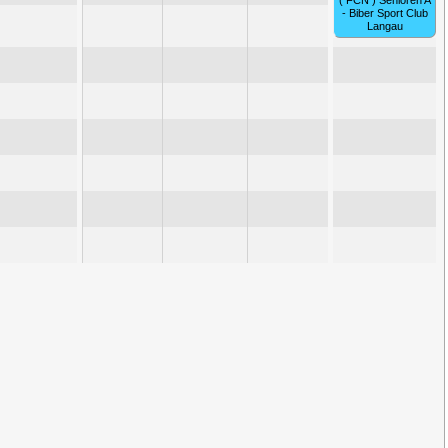
( FCN ) Senioren A
- Biber Sport Club
Langau