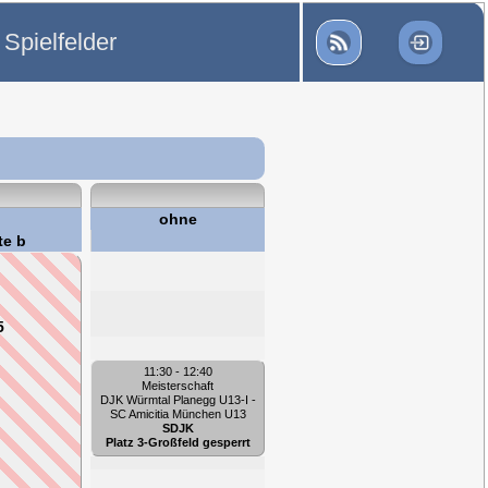
 Spielfelder
ohne
te b
5
11:30 - 12:40
Meisterschaft
DJK Würmtal Planegg U13-I -
SC Amicitia München U13
SDJK
Platz 3-Großfeld gesperrt