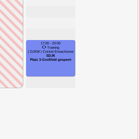
17:00 - 20:00
Training
( DJKW ) Cricket Erwachsene
SDJK
Platz 3-Großfeld gesperrt