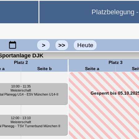
Platzbelegung -
>
>>
Heute
Sportanlage DJK
Platz 2
Platz 3
e a
Seite b
Seite a
Sei
10:00 - 11:35
Meisterschaft
Gesperrt bis 05.10.202
al Planegg U14 - ESV München U14-II
12:00 - 13:10
Meisterschaft
 Planegg - TSV Turnerbund München II