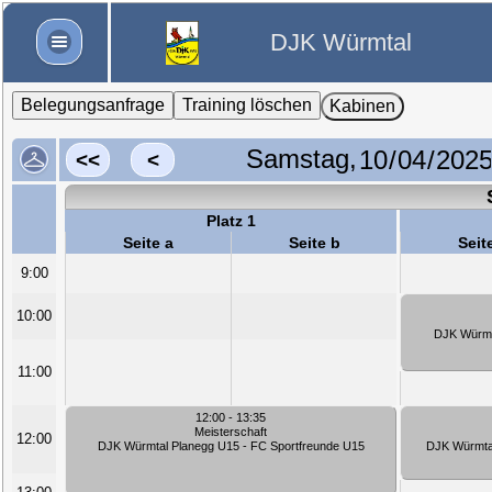
DJK Würmtal
Belegungsanfrage
Training löschen
Kabinen
Samstag,
<<
<
Platz 1
Seite a
Seite b
Seit
9:00
10:00
DJK Würmt
11:00
12:00 - 13:35
Meisterschaft
12:00
DJK Würmtal Planegg U15 - FC Sportfreunde U15
DJK Würmtal