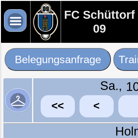
FC Schüttorf
09
Belegungsanfrage
Tra
Sa.,
<<
<
Hol