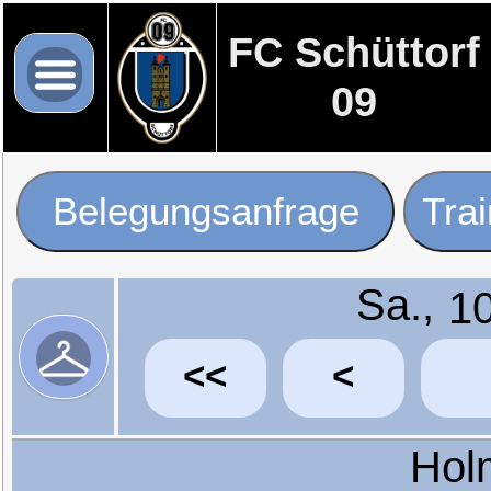
FC Schüttorf
09
Belegungsanfrage
Tra
Sa.,
<<
<
Hol