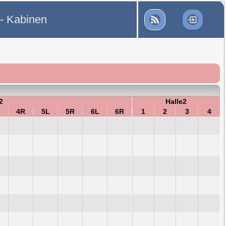
 - Kabinen
2
Halle2
L
4R
5L
5R
6L
6R
1
2
3
4