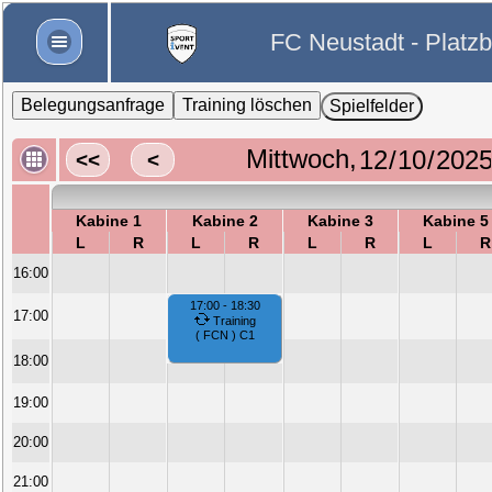
FC Neustadt - Platz
Belegungsanfrage
Training löschen
Spielfelder
Mittwoch,
<<
<
Kabine 1
Kabine 2
Kabine 3
Kabine 5
L
R
L
R
L
R
L
R
16:00
17:00 - 18:30
17:00
Training
( FCN ) C1
18:00
19:00
20:00
21:00