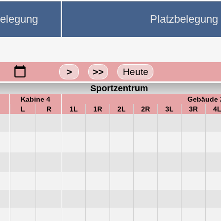
belegung
Platzbelegung
>
>>
Heute
Sportzentrum
Kabine 4
Gebäude 
L
R
1L
1R
2L
2R
3L
3R
4