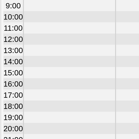
9:00
10:00
11:00
12:00
13:00
14:00
15:00
16:00
17:00
18:00
19:00
20:00