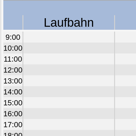
Laufbahn
9:00
10:00
11:00
12:00
13:00
14:00
15:00
16:00
17:00
18:00