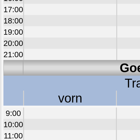
17:00
18:00
19:00
20:00
21:00
Goe
Tr
vorn
9:00
10:00
11:00