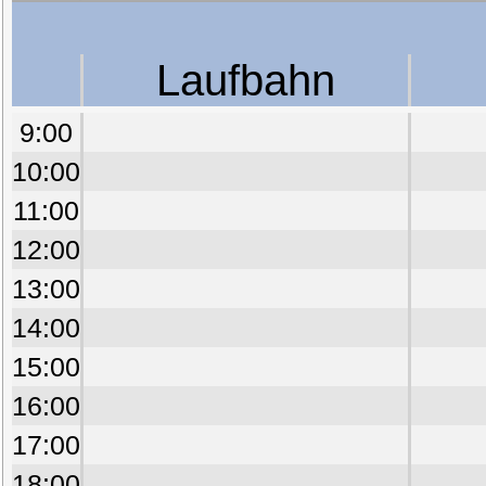
Laufbahn
9:00
10:00
11:00
12:00
13:00
14:00
15:00
16:00
17:00
18:00