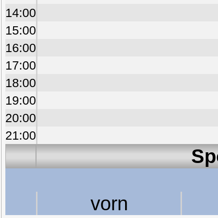
14:00
15:00
16:00
17:00
18:00
19:00
20:00
21:00
Sp
vorn