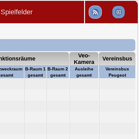
Spielfelder
Veo-
nktionsräume
Vereinsbus
Kamera
zweckraum
B-Raum 1
B-Raum 2
Ausleihe
Vereinsbus
gesamt
gesamt
gesamt
gesamt
Peugeot