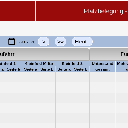
Platzbelegung - 
>
>>
Heute
(SU: 21:21)
ufahrn
Fu
einfeld 1
Kleinfeld Mitte
Kleinfeld 2
Unterstand
Mehr
 a
Seite b
Seite a
Seite b
Seite a
Seite b
gesamt