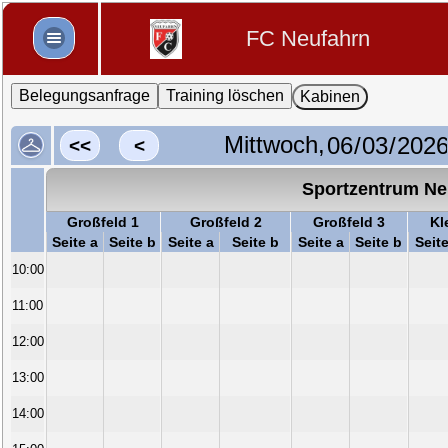
FC Neufahrn
Belegungsanfrage
Training löschen
Kabinen
Mittwoch,
<<
<
Sportzentrum Ne
Großfeld 1
Großfeld 2
Großfeld 3
Kl
Seite a
Seite b
Seite a
Seite b
Seite a
Seite b
Seite
10:00
11:00
12:00
13:00
14:00