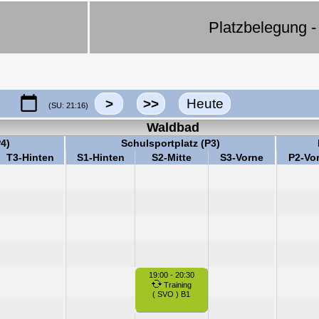
n
Platzbelegung - 
>
>>
Heute
(SU: 21:16)
Waldbad
P4)
Schulsportplatz (P3)
T3-Hinten
S1-Hinten
S2-Mitte
S3-Vorne
P2-Vo
19:00 - 20:30
Training
( SVO ) B1