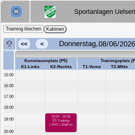
Sportanlagen Uelse
Training löschen
Kabinen
Donnerstag,
<<
<
Kunstrasenplatz (P5)
Trainingsplatz (
K1-Links
K2-Rechts
T1-Vorne
T2-MItte
15:00
16:00
17:00
18:00
19:00 - 20:30
19:00
Training
( SVO ) WalFoo
20:00