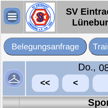
SV Eintra
Lünebu
Belegungsanfrage
Tra
Do.,
<<
<
Spo