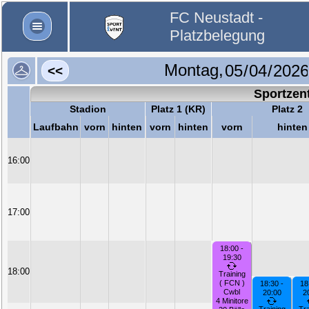
FC Neustadt -
Platzbelegung
Montag,
<<
Sportzen
Stadion
Platz 1 (KR)
Platz 2
Laufbahn
vorn
hinten
vorn
hinten
vorn
hinten
16:00
17:00
18:00 -
19:30
18:00
Training
( FCN )
18:30 -
18
Cwbl
20:00
2
4 Minitore