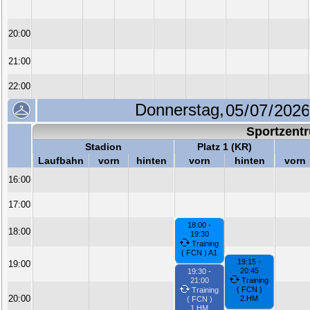
20:00
21:00
22:00
Donnerstag,
Sportzent
Stadion
Platz 1 (KR)
Laufbahn
vorn
hinten
vorn
hinten
vorn
16:00
17:00
18:00 -
18:00
19:30
Training
( FCN ) A1
19:15 -
19:00
20:45
19:30 -
21:00
Training
( FCN )
Training
20:00
2.HM
( FCN )
1.HM