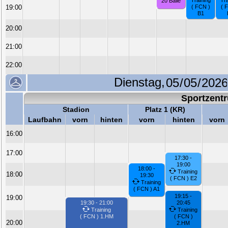
Training
Tra
20 Bälle
19:00
( FCN )
( 
B1
20:00
21:00
22:00
Dienstag,
Sportzent
Stadion
Platz 1 (KR)
Laufbahn
vorn
hinten
vorn
hinten
vorn
16:00
17:00
17:30 -
19:00
18:00 -
Training
18:00
19:30
( FCN ) E2
Training
( FCN ) A1
19:15 -
19:00
19:30 - 21:00
20:45
Training
Training
( FCN ) 1.HM
( FCN )
20:00
2.HM